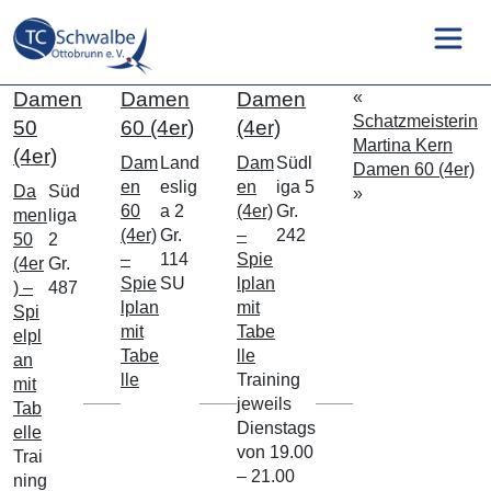
Damen
Damen
Damen
«
Schatzmeisterin
50
60 (4er)
(4er)
Martina Kern
(4er)
Dam
Land
Dam
Südl
Damen 60 (4er)
en
eslig
en
iga 5
Da
Süd
»
60
a 2
(4er)
Gr.
men
liga
(4er)
Gr.
–
242
50
2
–
114
Spie
(4er
Gr.
Spie
SU
lplan
) –
487
lplan
mit
Spi
mit
Tabe
elpl
Tabe
lle
an
lle
Training
mit
jeweils
Tab
Dienstags
elle
von 19.00
Trai
– 21.00
ning