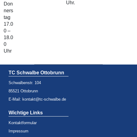
Uhr.
Don
ners
tag
17.0
0 –
18.0
0
Uhr
TC Schwalbe Ottobrunn
Schwalbenstr. 104
85521 Ottobrunn
E-Mail:
kontakt@tc-schwalbe.de
Wichtige Links
Kontaktformular
Impressum