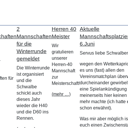
2
Herren 40
Aktuelle
chaften
Mannschaften
Meister
Mannschaftsplatzi
für die
6.Juni
Wir
Winterrunde
gratulieren
Servus liebe Schwalbe
gemeldet
unserer
.
wegen den Wetterkaprio
Herren-40
Die Winterrunde
es uns (fast) allen den
Mannschaft
ist organisiert
Vereinsmatchplan über
zur
ten für
und die
durcheinander gewirbel
Meisterschaft!
Schwalbe
eine Spielankündigung
schickt auch
(mehr …)
meinerseits hier keinen
dieses Jahr
mehr machte (ich hatte 
wieder die H40
schon erwähnt).
und die D60 ins
Rennen.
Was mir aber möglich ist
euch einen Zwischenst